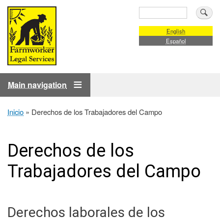
Pasar
Buscar
al
contenido
English
Español
principal
Main navigation
Inicio
Derechos de los Trabajadores del Campo
Ruta
de
navegación
Derechos de los
Trabajadores del Campo
Derechos laborales de los